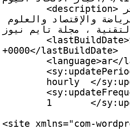
	<description>هي مجلة إخبارية تهتم بآخر 
الأخبار في العالم والرياضة والإقتصاد والعلوم 
والتقنية ، مجلة تايم نيوز</descriptio
	<lastBuildDate>Sun, 11 Jul 2021 20:17:49 
+0000</lastBuildDate>

	<language>ar</language>

	<sy:updatePeriod>

	hourly	</sy:updatePeriod>

	<sy:updateFrequency>

	1	</sy:updateFrequency>

<site xmlns="com-wordpr