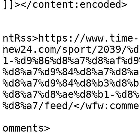
]]></content:encoded>

					<wf
ntRss>https://www.time-
new24.com/sport/2039/%d
1-%d9%86%d8%a7%d8%af%d9
%d8%a7%d9%84%d8%a7%d8%a
%d8%a7%d9%84%d8%b3%d8%b
%d8%a7%d8%ae%d8%b1-%d8%
%d8%a7/feed/</wfw:comme
			<slash:comments>0</slash
omments>
