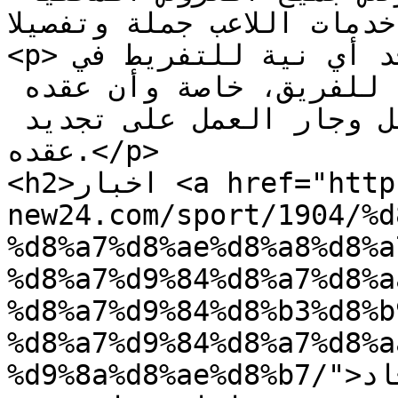
ى خدمات اللاعب جملة وتفصيلا
<p>ويشدد الوصل على أنه لا يوجد أي نية للتفريط في 
اللاعب الذي يعد ركيزه أساسية للفريق، خاصة وأن عقده 
يمتد حتى نهاية الموسم المقبل وجار العمل على تجديد 
عقده.</p>

<h2>اخبار <a href="https://www.time-
new24.com/sport/1904/%d
%d8%a7%d8%ae%d8%a8%d8%a
%d8%a7%d9%84%d8%a7%d8%a
%d8%a7%d9%84%d8%b3%d8%b
%d8%a7%d9%84%d8%a7%d8%a
%d9%8a%d8%ae%d8%b7/">نادي الاتحاد</a> اليوم :</h2>
