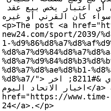
الاتحادي المالية والفنية فوق أي اعتبار يخص بيع عقد 
اعب، سواء كان القرني أو غيره
<p>The post <a href="ht
new24.com/sport/2039/%d
1-%d9%86%d8%a7%d8%af%d9
%d8%a7%d9%84%d8%a7%d8%a
%d8%a7%d9%84%d8%b3%d8%b
%d8%a7%d8%ae%d8%b1-%d8%
%d8%a7/">اخبار نادي الاتحاد السعودي &#8211; اخر 
اخبار الاتحاد اليوم</a> appeared first on <a 
href="https://www.time-new24.com"
24</a>.</p>
