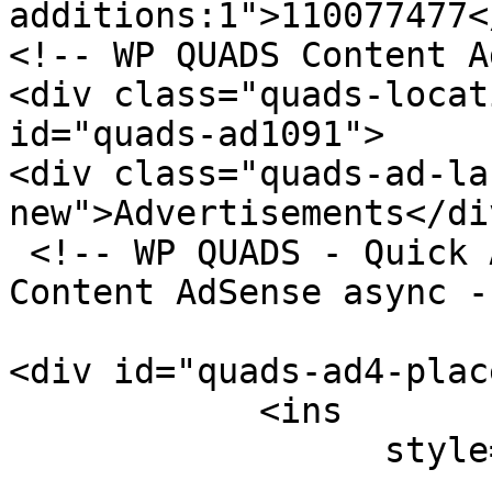
additions:1">110077477<
<!-- WP QUADS Content A
<div class="quads-locat
id="quads-ad1091">

<div class="quads-ad-la
new">Advertisements</div
 <!-- WP QUADS - Quick AdSense Reloaded v.3.0.3 
Content AdSense async --
<div id="quads-ad4-plac
            <ins 

                  style="display:block;"

                          data-ad-format="