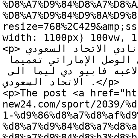
%D8%A7%D9%84%D8%A7%D8%A
%D8%A7%D9%84%D9%8A%D9%8
resize=768%2C429&amp;ss
width: 1100px) 100vw, 1
<p>نقدم لكم نشرة اخر اخبار نادي الاتحاد السعودي 
لهذا اليوم ، حيث أصدر نادي الوصل الإماراتي تعميما 
بخصوص الاخبار حول انتقال لاعبه فابيو دي ليما الى 
الاتحاد السعودي .</p>

<p>The post <a href="ht
new24.com/sport/2039/%d
1-%d9%86%d8%a7%d8%af%d9
%d8%a7%d9%84%d8%a7%d8%a
%d8%a7%d9%84%d8%b3%d8%b