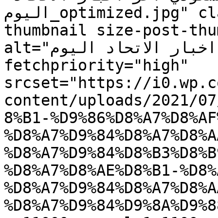
اليوم_optimized.jpg" class="attachment-post-
thumbnail size-post-thu
alt="اخر اخبار الاتحاد اليوم" decoding="async" 
fetchpriority="high" 
srcset="https://i0.wp.c
content/uploads/2021/07
8%B1-%D9%86%D8%A7%D8%AF
%D8%A7%D9%84%D8%A7%D8%A
%D8%A7%D9%84%D8%B3%D8%B
%D8%A7%D8%AE%D8%B1-%D8%
%D8%A7%D9%84%D8%A7%D8%A
%D8%A7%D9%84%D9%8A%D9%8