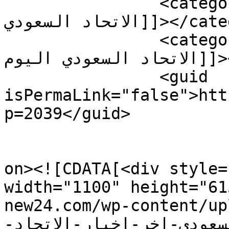
		<category><![CDATA[اخبار نادي 
الاتحاد السعودي]]></category>

		<category><![CDATA[اخبار نادي 
الاتحاد السعودي اليوم]]></category>

		<guid 
isPermaLink="false">htt
p=2039</guid>

					<de
on><![CDATA[<div style=
width="1100" height="61
new24.com/wp-content/uploads/2
لسعودي-اخر-اخبار-الاتحاد