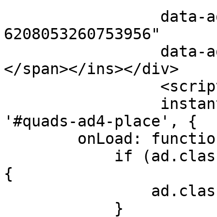
                 data-ad-client="ca-pub-
6208053260753956"

                 data-ad-slot="1493218600"><span>
</span></ins></div>

                 <script>

                 instant= new adsenseLoader( 
'#quads-ad4-place', {

        onLoad: function( ad ){

            if (ad.classList.contains("quads-ll")) 
{

                ad.classList.remove("quads-ll");

            }
