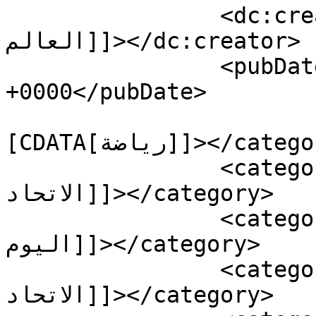
		<dc:creator><![CDATA[محمد 
العالم]]></dc:creator>

		<pubDate>Sun, 11 Jul 2021 20:17:49 
+0000</pubDate>

				<catego
[CDATA[رياضة]]></category>

		<category><![CDATA[احر احبار 
الاتحاد]]></category>

		<category><![CDATA[اخبار الاتحاد 
اليوم]]></category>

		<category><![CDATA[اخبار نادي 
الاتحاد]]></category>
