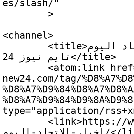
es/slash/"

	>

<channel>

	<title>اخبار الاتحاد اليوم Archives - مجلة 
تايم نيوز 24</title>

	<atom:link href="https://www.time-
new24.com/tag/%D8%A7%D8
%D8%A7%D9%84%D8%A7%D8%A
%D8%A7%D9%84%D9%8A%D9%8
type="application/rss+x
	<link>https://www.time-new24.com/tag/
اخبار-الاتحاد-اليوم/</link>
