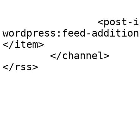
		<post-id xmlns="com-
wordpress:feed-addition
</item>

	</channel>
