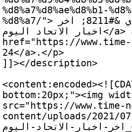
%d8%a7%d8%ae%d8%b1-%d8%
%d8%a7/">اخبار نادي الاتحاد السعودي &#8211; اخر 
اخبار الاتحاد اليوم</a> appeared first on <a 
href="https://www.time-new24.com"
24</a>.</p>

]]></description>

<content:encoded><![CDA
bottom:20px;"><img widt
src="https://www.time-n
content/uploads/2021/07/خبار-نادي-الاتحاد-السعودي
اخر-اخبار-الاتحاد-اليوم_optimized.jpg" 