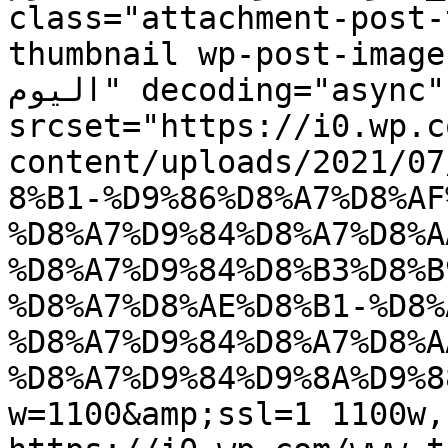
class="attachment-post-
thumbnail wp-post-image" alt="الاتحاد
اليوم" decoding="async" 
srcset="https://i0.wp.c
content/uploads/2021/07
8%B1-%D9%86%D8%A7%D8%AF
%D8%A7%D9%84%D8%A7%D8%A
%D8%A7%D9%84%D8%B3%D8%B
%D8%A7%D8%AE%D8%B1-%D8%
%D8%A7%D9%84%D8%A7%D8%A
%D8%A7%D9%84%D9%8A%D9%8
w=1100&amp;ssl=1 1100w, 