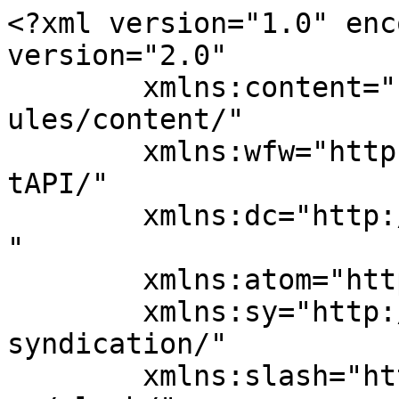
<?xml version="1.0" enc
version="2.0"

	xmlns:content="http://purl.org/rss/1.0/mod
ules/content/"

	xmlns:wfw="http://wellformedweb.org/Commen
tAPI/"

	xmlns:dc="http://purl.org/dc/elements/1.1/
"

	xmlns:atom="http://www.w3.org/2005/Atom"

	xmlns:sy="http://purl.org/rss/1.0/modules/
syndication/"

	xmlns:slash="http://purl.org/rss/1.0/modul