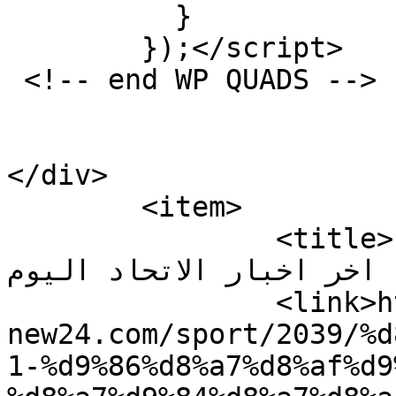
          }   

        });</script>

 <!-- end WP QUADS --> 

</div>

	<item>

		<title>اخبار نادي الاتحاد السعودي 
&#8211; اخر اخبار الاتحاد اليوم</title
		<link>https://www.time-
new24.com/sport/2039/%d
1-%d9%86%d8%a7%d8%af%d9