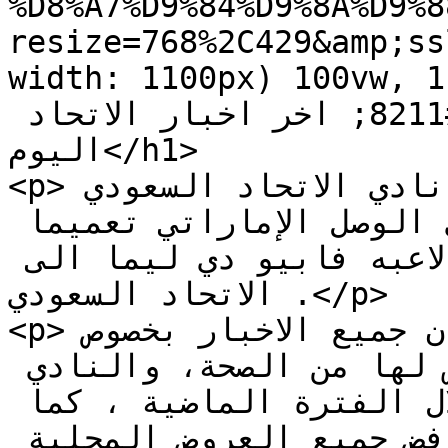
%D8%A7%D9%84%D9%8A%D9%8
resize=768%2C429&amp;ss
width: 1100px) 100vw, 1100
نادي الاتحاد السعودي &#8211; اخر اخبار الاتحاد 
اليوم</h1>

<p>نقدم لكم نشرة اخر اخبار نادي الاتحاد السعودي 
لهذا اليوم ، حيث أصدر نادي الوصل الإماراتي تعميما 
بخصوص الاخبار حول انتقال لاعبه فابيو دي ليما الى 
الاتحاد السعودي .</p>

<p>وأكدت ادارة نادي الوصل ان جميع الاخبار بخصوص 
رحيل مهاجمه دي ليما ، لا أساس لها من الصحة، والنادي 
لم تصله أي عروض خارجية خلال الفترة الماضية ، كما 
اكدت أن ادارة النادي قامت برفض جميع العروض المحلية 