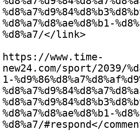
%d8%a7%d9%84%d8%a7%d8%a
%d8%a7%d9%84%d8%b3%d8%b
%d8%a7%d8%ae%d8%b1-%d8%
%d8%a7/</link>

					<co
https://www.time-
new24.com/sport/2039/%d
1-%d9%86%d8%a7%d8%af%d9
%d8%a7%d9%84%d8%a7%d8%a
%d8%a7%d9%84%d8%b3%d8%b
%d8%a7%d8%ae%d8%b1-%d8%
%d8%a7/#respond</comment