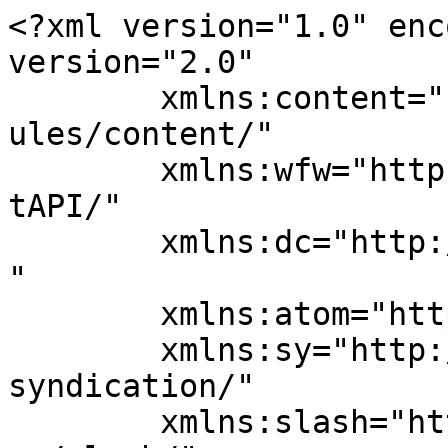
<?xml version="1.0" enc
version="2.0"

	xmlns:content="http://purl.org/rss/1.0/mod
ules/content/"

	xmlns:wfw="http://wellformedweb.org/Commen
tAPI/"

	xmlns:dc="http://purl.org/dc/elements/1.1/
"

	xmlns:atom="http://www.w3.org/2005/Atom"

	xmlns:sy="http://purl.org/rss/1.0/modules/
syndication/"

	xmlns:slash="http://purl.org/rss/1.0/modul