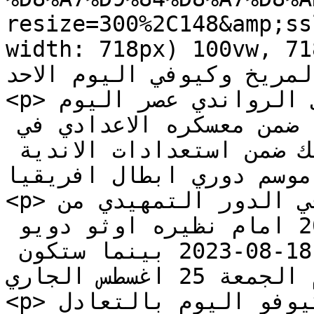
resize=300%2C148&amp;ss
width: 718px) 100vw, 718px
اة المريخ وكيوفي اليوم الاحد
<p>يلتقي المريخ نظيره كيوفي الرواندي عصر اليوم 
الاحد وذلك في مباراة ودية ضمن معسكره الاعدادي في 
كيجالي عاصمة رواندا ، وذلك ضمن استعدادات الاندية 
انطلاق موسم دوري ابطال افريقيا
<p>ويخوض المريخ اولى مبارياته في الدور التمهيدي من 
بطولة دوري ابطال افريقيا 2023 امام نظيره اوثو دويو 
الكونغولي وذلك يوم الجمعة 18-08-2023 بينما ستكون 
مباراة الاياب يوم الجمعة 25 اغسطس الجاري .</p>

<p>وانتهت مباراة المريخ وكيوفو اليوم بالتعادل 