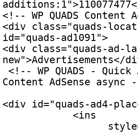
additions:1">110077477<
<!-- WP QUADS Content A
<div class="quads-locat
id="quads-ad1091">

<div class="quads-ad-la
new">Advertisements</div
 <!-- WP QUADS - Quick AdSense Reloaded v.3.0.3 
Content AdSense async --
<div id="quads-ad4-plac
            <ins 

                  style="display:block;"

                          data-ad-format="