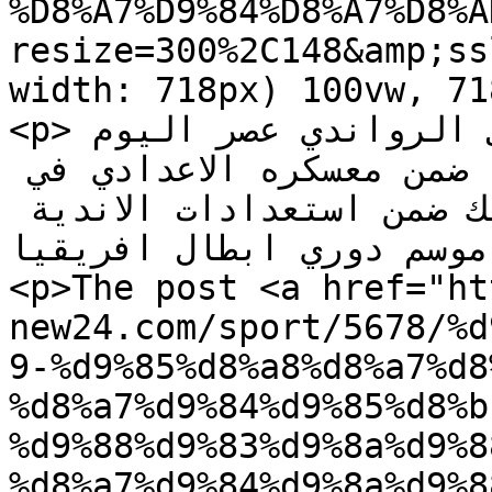
%D8%A7%D9%84%D8%A7%D8%A
resize=300%2C148&amp;ss
width: 718px) 100vw, 71
<p>يلتقي المريخ نظيره كيوفي الرواندي عصر اليوم 
الاحد وذلك في مباراة ودية ضمن معسكره الاعدادي في 
كيجالي عاصمة رواندا ، وذلك ضمن استعدادات الاندية 
انطلاق موسم دوري ابطال افريقيا
<p>The post <a href="ht
new24.com/sport/5678/%d
9-%d9%85%d8%a8%d8%a7%d8
%d8%a7%d9%84%d9%85%d8%b
%d9%88%d9%83%d9%8a%d9%8
%d8%a7%d9%84%d9%8a%d9%8