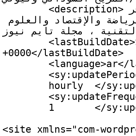
	<description>هي مجلة إخبارية تهتم بآخر 
الأخبار في العالم والرياضة والإقتصاد والعلوم 
والتقنية ، مجلة تايم نيوز</descriptio
	<lastBuildDate>Sun, 13 Aug 2023 22:14:32 
+0000</lastBuildDate>

	<language>ar</language>

	<sy:updatePeriod>

	hourly	</sy:updatePeriod>

	<sy:updateFrequency>

	1	</sy:updateFrequency>

<site xmlns="com-wordpr