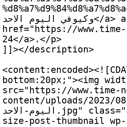
%d8%a7%d9%84%d8%a7%d8%ad/">مباراة المريخ
وكيوفي اليوم الاحد</a> appeared first on <a 
href="https://www.time-new24.com"
24</a>.</p>

]]></description>

<content:encoded><![CDA
bottom:20px;"><img widt
src="https://www.time-n
content/uploads/2023/08/باراة-المريخ-وكيوفي
اليوم-الاحد.jpg" class="attachment-post-thumbnail 
size-post-thumbnail wp-post