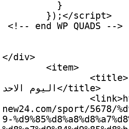
          }   

        });</script>

 <!-- end WP QUADS --> 

</div>

	<item>

		<title>نتيجة مباراة المريخ وكيوفي 
اليوم الاحد</title>

		<link>https://www.time-
new24.com/sport/5678/%d
9-%d9%85%d8%a8%d8%a7%d8