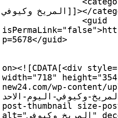
		<category><![CDATA[نتيجة مباراة 
المريخ وكيوفي]]></category>

		<guid 
isPermaLink="false">htt
p=5678</guid>

					<de
on><![CDATA[<div style=
width="718" height="354
new24.com/wp-content/upload
المريخ-وكيوفي-اليوم-الاحد.jpg" class="attachmen
post-thumbnail size-pos
alt="المريخ وكيوفي" decoding="async" 