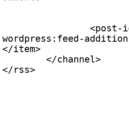
		<post-id xmlns="com-
wordpress:feed-addition
</item>

	</channel>
