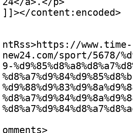
24</a>.</p>

]]></content:encoded>

					<wf
ntRss>https://www.time-
new24.com/sport/5678/%d
9-%d9%85%d8%a8%d8%a7%d8
%d8%a7%d9%84%d9%85%d8%b
%d9%88%d9%83%d9%8a%d9%8
%d8%a7%d9%84%d9%8a%d9%8
%d8%a7%d9%84%d8%a7%d8%a
			<slash:comments>0</slash
omments>
