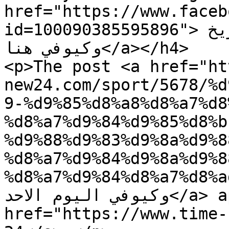
href="https://www.faceb
id=100090385595896">لمتابعة نقل مباراة المريخ 
وكيوفي هنا</a></h4>

<p>The post <a href="ht
new24.com/sport/5678/%d
9-%d9%85%d8%a8%d8%a7%d8
%d8%a7%d9%84%d9%85%d8%b
%d9%88%d9%83%d9%8a%d9%8
%d8%a7%d9%84%d9%8a%d9%8
%d8%a7%d9%84%d8%a7%d8%ad/">مباراة المريخ
وكيوفي اليوم الاحد</a> appeared first on <a 
href="https://www.time-new24.com"