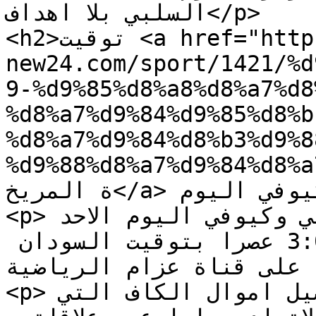
السلبي بلا اهداف</p>

<h2>توقيت <a href="https://www.time-
new24.com/sport/1421/%d
9-%d9%85%d8%a8%d8%a7%d8
%d8%a7%d9%84%d9%85%d8%b
%d8%a7%d9%84%d8%b3%d9%8
%d9%88%d8%a7%d9%84%d8%a7%
ة المريخ</a> وكيوفي اليوم :</h2>

<p>تنطلق مباراة المريخ السوداني وكيوفي اليوم الاحد 
13-08-2023 في تمام الساعة 3:00 عصرا بتوقيت السودان 
على قناة عزام الرياضية .</p>

<p>من جانبه ، فشل المريخ في تحصيل اموال الكاف التي 