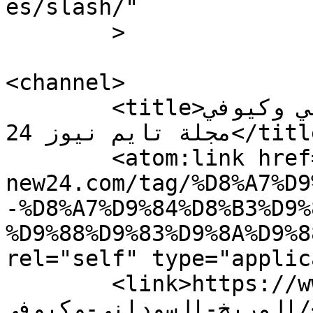
es/slash/"

	>

<channel>

	<title>المريخ السوداني وكيوفي Archives - 
مجلة تايم نيوز 24</title>

	<atom:link href="https://www.time-
new24.com/tag/%D8%A7%D9
-%D8%A7%D9%84%D8%B3%D9%
%D9%88%D9%83%D9%8A%D9%8
rel="self" type="applic
	<link>https://www.time-new24.com/tag/
المريخ-السوداني-وكيوفي/</link>
