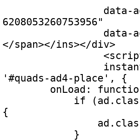
                 data-ad-client="ca-pub-
6208053260753956"

                 data-ad-slot="1493218600"><span>
</span></ins></div>

                 <script>

                 instant= new adsenseLoader( 
'#quads-ad4-place', {

        onLoad: function( ad ){

            if (ad.classList.contains("quads-ll")) 
{

                ad.classList.remove("quads-ll");

            }
