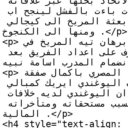
وعده بها المعتصم جعفر رئيس الاتحاد بحلها عبر علاقاته 
وفك اموال الكاف لكن المحاولات باءت بالفشل لينجح اب 
جيبين في التكفل بنفقات بعثة المريخ الى كيجالي 
ومنها الى الكنجوخ .</p>

<p>ومن المتوقع ان يقود المدرب برهان تيه المريخ في 
مواجهة اوتوهو الكنجولي واشرف على اعداد الفريق بعد 
عذر انضمام المدرب اسامة نبيه
<p>من جانبه ، قام سيراميكا المصري باكمال صفقة 
انتقال مهاجم المريخ المحترف اليوغندي ايريك كمبالي 
بعقد لمدة ثلاث سنوات ومعلوم ان اليوغندي لديه خلافات 
حادة مع ادارة اب جيبين بسبب مستحقاته ومتأخراته 
المالية .</p>

<h4 style="text-align: 