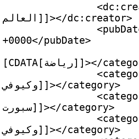
		<dc:creator><![CDATA[محمد 
العالم]]></dc:creator>

		<pubDate>Sun, 13 Aug 2023 07:35:30 
+0000</pubDate>

				<catego
[CDATA[رياضة]]></category>

		<category><![CDATA[المريخ السوداني 
وكيوفي]]></category>

		<category><![CDATA[المريخ وكيوفو 
سبورت]]></category>

		<category><![CDATA[مباراة المريخ 
وكيوفي]]></category>
