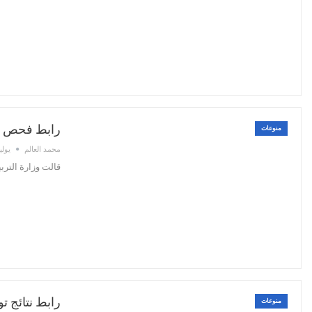
رابط فحص نتائج توجيهي 2022 – 
منوعات
محمد العالم
يوليو 30,
قالت وزارة التربية والتعليم الف
رابط نتائج توجيهي 2022 بالاسم ورقم ا
منوعات