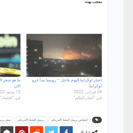
معجب بهذه:
اخبار اوكرانيا اليوم عاجل – روسيا تبدأ غزو
ما هو سعر ال
اوكرانيا
الان
24 فبراير، 2022
12 يونيو، 2022
في "أخبار العالم"
في "اقتصاد"
انخفاض برميل النفط الأمريكي
برميل النفط الأمريكي
سعر برمي
شارك