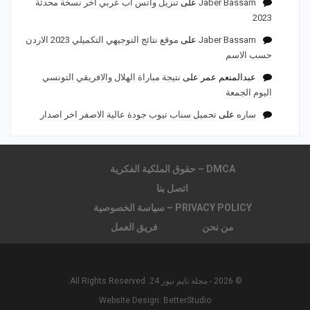
Jaber Bassam
على
تنزيل واتس اب عربي اخر نسخة محدثة
2023
Jaber Bassam
على
موقع نتائج التوجيهي التكميلي 2023 الاردن
حسب الاسم
عبدالمنعم عمر
على
نتيجة مباراة الهلال والافريقي التونسي
اليوم الجمعة
ساره
على
تحميل سناب تيوب جودة عالية الاصفر اخر اصدار
DMCA – حقوق الملكية الفكرية
اتصل بنا
PRIVACY POLICY – سياسة الخصوصية
من نحن
فريق العمل
© 2026 - مجلة تايم نيوز 24. All Rights Reserved.
Website Design:
BetterStudio