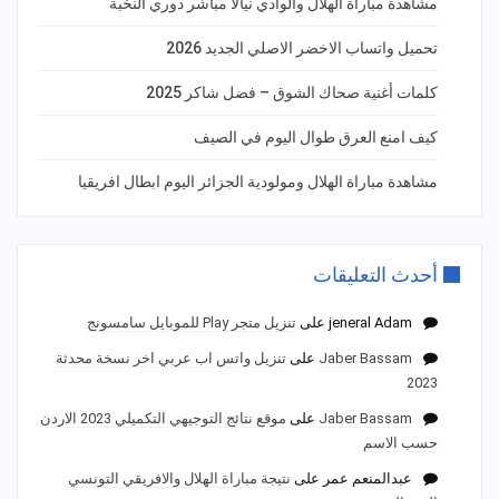
مشاهدة مباراة الهلال والوادي نيالا مباشر دوري النخبة
تحميل واتساب الاخضر الاصلي الجديد 2026
كلمات أغنية صحاك الشوق – فضل شاكر 2025
كيف امنع العرق طوال اليوم في الصيف
مشاهدة مباراة الهلال ومولودية الجزائر اليوم ابطال افريقيا
أحدث التعليقات
jeneral Adam
على
تنزيل متجر Play للموبايل سامسونج
Jaber Bassam
على
تنزيل واتس اب عربي اخر نسخة محدثة
2023
Jaber Bassam
على
موقع نتائج التوجيهي التكميلي 2023 الاردن
حسب الاسم
عبدالمنعم عمر
على
نتيجة مباراة الهلال والافريقي التونسي