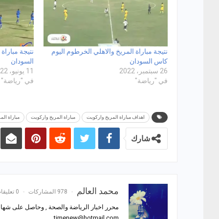
نتيجة مباراة المريخ والاهلي الخرطوم اليوم
نتيجة مباراة
كاس السودان
السودان
26 سبتمبر، 2022
11 يونيو، 2022
في "رياضة"
في "رياضة"
اهداف مباراة المريخ واركويت
مباراة المريخ واركويت
مباراة ال
شارك
محمد العالم
978 المشاركات
0 تعليقات
محرر اخبار الرياضة والصحة , وحاصل على شهادة
timenew@hotmail.com