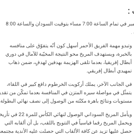
:
تنطلق مباراة المريخ واركويت اليوم الثلاثاء 14 سبتمبر في تمام الساعة 7:00 مساء بتوقيت السودان والساعة 8:00
.
وتبدو مهمة الفريق الأحمر أسهل كون أنّه يتفوّق على منافسه
بالخبرة، ويستهدف المريخ محو النتيجة المخيّبة للآمال في دوري
أبطال إفريقيا، بعدما تلقى الهزيمة بهدفين لهدفٍ، ضمن ذهاب
تمهيدي أبطال إفريقي.
في الجانب الآخر، يملك أركويت الخرطوم دافع كبير في اللقاء،
يتمثّل في مواصلة سيره المتزن في المنافسة بعدما تمكّن من تقدي
مستويات ونتائج باهرة مكنّته من الوصول إلى نصف نهائي البطولة.
ويأمل المريخ السوداني الوصول لنهائي الكأس للمرة 2
ويحمل المريخ رقما قياسياً في التتويج باللقب، بل أن ألقابه التي
حصل عليها تزيد عن كافة الألقاب التي حصلت عليه الأندية مجتمعة