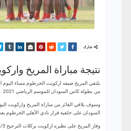
شارك
نتيجة مباراة المريخ وارك
يلتقي المريخ ضيفه اركويت الخرطوم مساء اليوم ال
من بطولة كاس السودان للموسم الرياضي 2021 .
وسوف يلاقي الفائز من مباراة المريخ واركويت اليو
السودان على خلفية قرار نادي الأهلي الخرطوم بع
وفاز المريخ على نظيره اركويت بركلات الترجيح 4/3 و يتأهل لمواجهة الهلال في نهائي كأس السودان بولاية سنار .