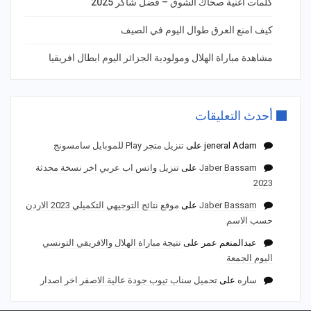
كلمات أغنية صحاك الشوق – فضل شاكر 2025
كيف امنع العرق طوال اليوم في الصيف
مشاهدة مباراة الهلال ومولودية الجزائر اليوم ابطال افريقيا
أحدث التعليقات
jeneral Adam
على
تنزيل متجر Play للموبايل سامسونج
Jaber Bassam
على
تنزيل واتس اب عربي اخر نسخة محدثة
2023
Jaber Bassam
على
موقع نتائج التوجيهي التكميلي 2023 الاردن
حسب الاسم
عبدالمنعم عمر
على
نتيجة مباراة الهلال والافريقي التونسي
اليوم الجمعة
ساره
على
تحميل سناب تيوب جودة عالية الاصفر اخر اصدار