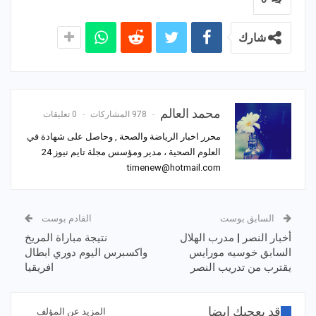
شارك
محمد العالم
978 المشاركات
0 تعليقات
محرر اخبار الرياضة والصحة , وحاصل على شهادة في
العلوم الصحية ، مدير ومؤسس مجلة تايم نيوز 24
timenew@hotmail.com
السابق بوست
القادم بوست
أخبار النصر | مدرب الهلال
نتيجة مباراة المريخ
السابق خوسيه مورايس
واكسبرس اليوم دوري ابطال
يقترب من تدريب النصر
افريقيا
قد يعجبك ايضا
المزيد عن المؤلف