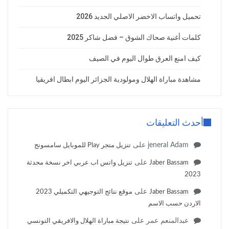
تحميل واتساب الاخضر الاصلي الجديد 2026
كلمات أغنية صحاك الشوق – فضل شاكر 2025
كيف امنع العرق طوال اليوم في الصيف
مشاهدة مباراة الهلال ومولودية الجزائر اليوم ابطال افريقيا
أحدث التعليقات
jeneral Adam
على
تنزيل متجر Play للموبايل سامسونج
على
Jaber Bassam
تنزيل واتس اب عربي اخر نسخة محدثة
2023
على
Jaber Bassam
موقع نتائج التوجيهي التكميلي 2023
الاردن حسب الاسم
عبدالمنعم عمر
على
نتيجة مباراة الهلال والافريقي التونسي