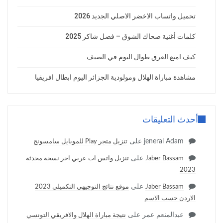
تحميل واتساب الاخضر الاصلي الجديد 2026
كلمات أغنية صحاك الشوق – فضل شاكر 2025
كيف امنع العرق طوال اليوم في الصيف
مشاهدة مباراة الهلال ومولودية الجزائر اليوم ابطال افريقيا
أحدث التعليقات
jeneral Adam
على
تنزيل متجر Play للموبايل سامسونج
على
Jaber Bassam
تنزيل واتس اب عربي اخر نسخة محدثة
2023
على
Jaber Bassam
موقع نتائج التوجيهي التكميلي 2023
الاردن حسب الاسم
عبدالمنعم عمر
على
نتيجة مباراة الهلال والافريقي التونسي