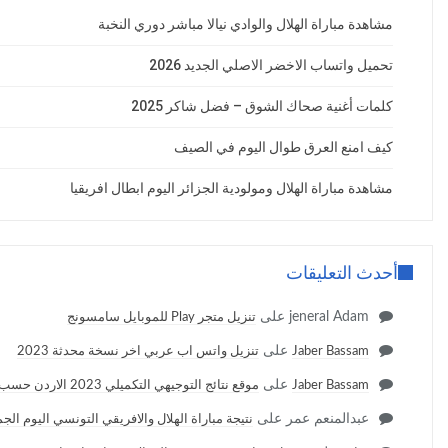
مشاهدة مباراة الهلال والوادي نيالا مباشر دوري النخبة
تحميل واتساب الاخضر الاصلي الجديد 2026
كلمات أغنية صحاك الشوق – فضل شاكر 2025
كيف امنع العرق طوال اليوم في الصيف
مشاهدة مباراة الهلال ومولودية الجزائر اليوم ابطال افريقيا
أحدث التعليقات
jeneral Adam
على
تنزيل متجر Play للموبايل سامسونج
على
Jaber Bassam
تنزيل واتس اب عربي اخر نسخة محدثة 2023
على
Jaber Bassam
موقع نتائج التوجيهي التكميلي 2023 الاردن حسب الاسم
عبدالمنعم عمر
على
نتيجة مباراة الهلال والافريقي التونسي اليوم الج