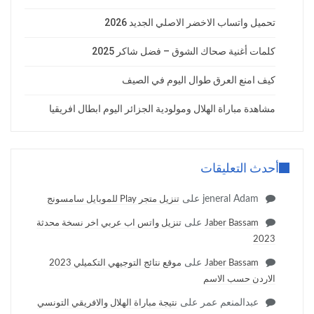
تحميل واتساب الاخضر الاصلي الجديد 2026
كلمات أغنية صحاك الشوق – فضل شاكر 2025
كيف امنع العرق طوال اليوم في الصيف
مشاهدة مباراة الهلال ومولودية الجزائر اليوم ابطال افريقيا
أحدث التعليقات
jeneral Adam
على
تنزيل متجر Play للموبايل سامسونج
على
Jaber Bassam
تنزيل واتس اب عربي اخر نسخة محدثة
2023
على
Jaber Bassam
موقع نتائج التوجيهي التكميلي 2023
الاردن حسب الاسم
عبدالمنعم عمر
على
نتيجة مباراة الهلال والافريقي التونسي