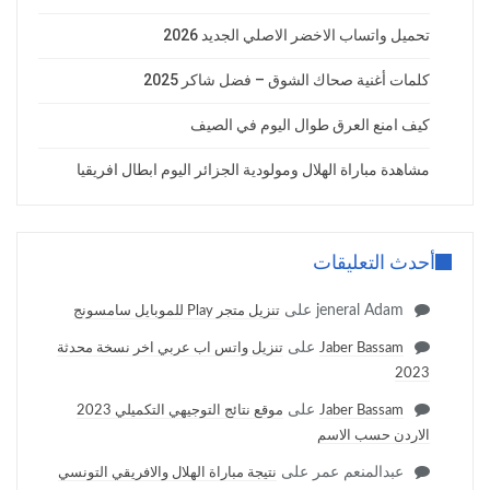
تحميل واتساب الاخضر الاصلي الجديد 2026
كلمات أغنية صحاك الشوق – فضل شاكر 2025
كيف امنع العرق طوال اليوم في الصيف
مشاهدة مباراة الهلال ومولودية الجزائر اليوم ابطال افريقيا
أحدث التعليقات
jeneral Adam
على
تنزيل متجر Play للموبايل سامسونج
على
Jaber Bassam
تنزيل واتس اب عربي اخر نسخة محدثة
2023
على
Jaber Bassam
موقع نتائج التوجيهي التكميلي 2023
الاردن حسب الاسم
عبدالمنعم عمر
على
نتيجة مباراة الهلال والافريقي التونسي