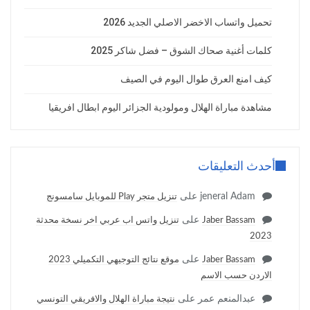
تحميل واتساب الاخضر الاصلي الجديد 2026
كلمات أغنية صحاك الشوق – فضل شاكر 2025
كيف امنع العرق طوال اليوم في الصيف
مشاهدة مباراة الهلال ومولودية الجزائر اليوم ابطال افريقيا
أحدث التعليقات
jeneral Adam
على
تنزيل متجر Play للموبايل سامسونج
على
Jaber Bassam
تنزيل واتس اب عربي اخر نسخة محدثة
2023
على
Jaber Bassam
موقع نتائج التوجيهي التكميلي 2023
الاردن حسب الاسم
عبدالمنعم عمر
على
نتيجة مباراة الهلال والافريقي التونسي