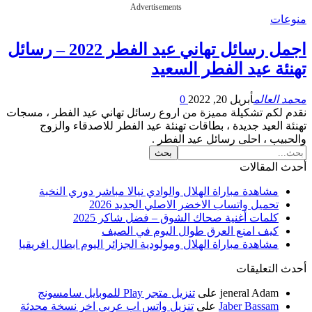
Advertisements
ت
اجمل رسائل تهاني عيد الفطر 2022 – رسائل
ة عيد الفطر السعيد
لعالم
أبريل 20, 2022
0
كم تشكيلة مميزة من اروع رسائل تهاني عيد الفطر ، مسجات
العيد جديدة ، بطاقات تهنئة عيد الفطر للاصدقاء والزوج
ب ، احلى رسائل عيد الفطر .
لمقالات
مشاهدة مباراة الهلال والوادي نيالا مباشر دوري النخبة
تحميل واتساب الاخضر الاصلي الجديد 2026
كلمات أغنية صحاك الشوق – فضل شاكر 2025
كيف امنع العرق طوال اليوم في الصيف
مشاهدة مباراة الهلال ومولودية الجزائر اليوم ابطال افريقيا
لتعليقات
jeneral Adam
على
تنزيل متجر Play للموبايل سامسونج
Jaber Bassam
على
تنزيل واتس اب عربي اخر نسخة محدثة