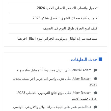
تحميل واتساب الاخضر الاصلي الجديد 2026
كلمات أغنية صحاك الشوق – فضل شاكر 2025
كيف امنع العرق طوال اليوم في الصيف
مشاهدة مباراة الهلال ومولودية الجزائر اليوم ابطال افريقيا
أحدث التعليقات
jeneral Adam
على
تنزيل متجر Play للموبايل سامسونج
على
Jaber Bassam
تنزيل واتس اب عربي اخر نسخة محدثة
2023
على
Jaber Bassam
موقع نتائج التوجيهي التكميلي 2023
الاردن حسب الاسم
عبدالمنعم عمر
على
نتيجة مباراة الهلال والافريقي التونسي