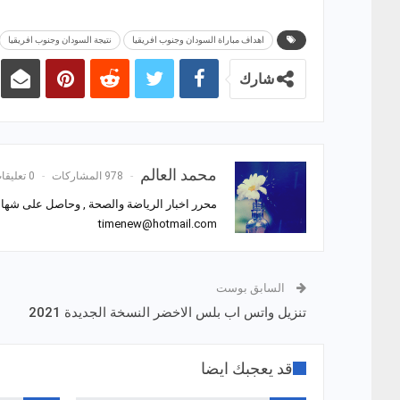
اهداف مباراة السودان وجنوب افريقيا
نتيجة السودان وجنوب افريقيا
شارك
محمد العالم
978 المشاركات
0 تعليقات
محرر اخبار الرياضة والصحة , وحاصل على شهادة
timenew@hotmail.com
السابق بوست
تنزيل واتس اب بلس الاخضر النسخة الجديدة 2021
قد يعجبك ايضا