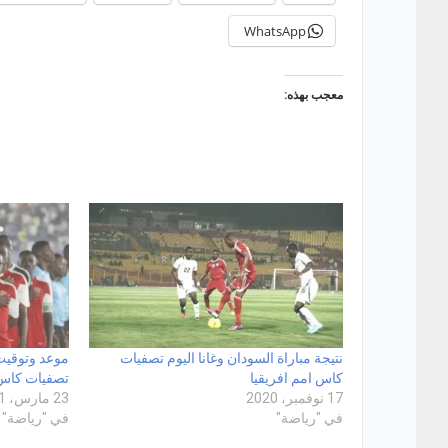
WhatsApp
معجب بهذه:
نتيجة مباراة السودان وغانا اليوم تصفيات
موعد وتوقيت
كاس امم افريقيا
تصفيات كاس 
17 نوفمبر، 2020
23 مارس، 2021
في "رياضة"
في "رياضة"