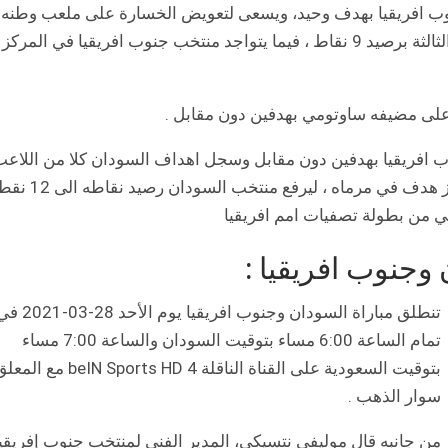
وب افريقيا بهدف وحيد، ويسعى لتعويض الخسارة على ملعب وطنه 
ويتواجد السودان في المركز الثالث من المجموعة الثالثة برصيد 9 نقاط ، فيما يتواجد منتخب جنوب افريقيا في المركز
 على مضيفه ساوتومي بهدفين دون مقابل .
 افريقيا بهدفين دون مقابل وسجل اهداف السودان كلا من اللاع
سيف الدين الجزيري واللاعب كارلوس أكابو مارتينيز هدف في مرماه ، ليرفع منتخب ال
الي من بطولة تصفيات امم افريقيا
وجنوب افريقيا :
تنطلق مباراة السودان وجنوب افريقيا يوم الأحد 28-03
تمام الساعة 6:00 مساء بتوقيت السودان والساعة 7:00 مساء
بتوقيت السعودية على القناة الناقلة beIN Sports HD 4 مع ال
سوار الذهب .
من جانبه قال موليفي نتسيكي، المدير الفني لمنتخب جنوب إفريقيا