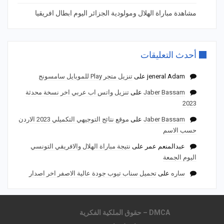
مشاهدة مباراة الهلال ومولودية الجزائر اليوم ابطال افريقيا
أحدث التعليقات
jeneral Adam
على
تنزيل متجر Play للموبايل سامسونج
Jaber Bassam
على
تنزيل واتس اب عربي اخر نسخة محدثة
2023
Jaber Bassam
على
موقع نتائج التوجيهي التكميلي 2023 الاردن
حسب الاسم
عبدالمنعم عمر
على
نتيجة مباراة الهلال والافريقي التونسي
اليوم الجمعة
ساره
على
تحميل سناب تيوب جودة عالية الاصفر اخر اصدار
DMCA – حقوق الملكية الفكرية