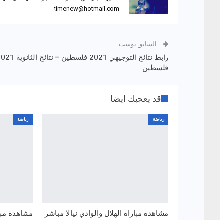
timenew@hotmail.com
السابق بوست
رابط نتائج التوجيهي 2021 فلسطين – نتائج الث
فلسطين
قد يعجبك ايضا
رياضة
رياضة
مشاهدة مباراة الهلال والوادي نيالا مباشر
مشاهدة مبار