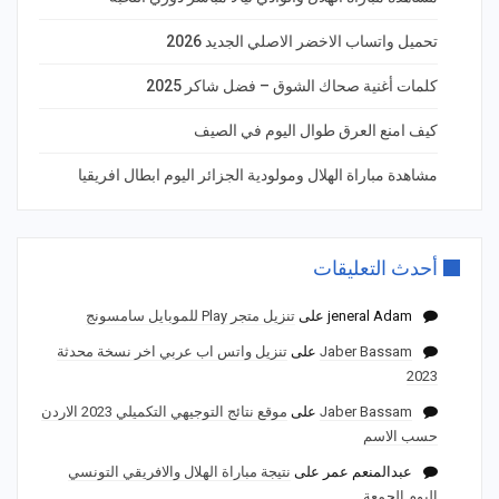
تحميل واتساب الاخضر الاصلي الجديد 2026
كلمات أغنية صحاك الشوق – فضل شاكر 2025
كيف امنع العرق طوال اليوم في الصيف
مشاهدة مباراة الهلال ومولودية الجزائر اليوم ابطال افريقيا
أحدث التعليقات
jeneral Adam
على
تنزيل متجر Play للموبايل سامسونج
Jaber Bassam
على
تنزيل واتس اب عربي اخر نسخة محدثة
2023
Jaber Bassam
على
موقع نتائج التوجيهي التكميلي 2023 الاردن
حسب الاسم
عبدالمنعم عمر
على
نتيجة مباراة الهلال والافريقي التونسي
اليوم الجمعة