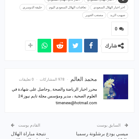
اخر اخبار الهلال السعودي
تعاقدات الهلال السعودي اليوم
خليفة الدوسري
صهيب الزيد
مصعب الجوير
0
شارك
محمد العالم
978 المشاركات
0 تعليقات
محرر اخبار الرياضة والصحة , وحاصل على شهادة في
العلوم الصحية ، مدير ومؤسس مجلة تايم نيوز 24
timenew@hotmail.com
السابق بوست
القادم بوست
ميسي يودع برشلونة رسميا
نتيجة مباراة الهلال