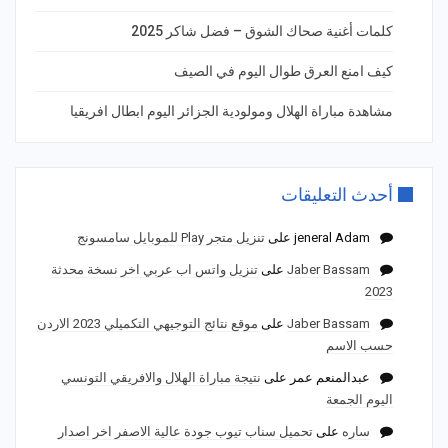
كلمات أغنية صحاك الشوق – فضل شاكر 2025
كيف امنع العرق طوال اليوم في الصيف
مشاهدة مباراة الهلال ومولودية الجزائر اليوم ابطال افريقيا
أحدث التعليقات
jeneral Adam
على
تنزيل متجر Play للموبايل سامسونج
Jaber Bassam
على
تنزيل واتس اب عربي اخر نسخة محدثة
2023
Jaber Bassam
على
موقع نتائج التوجيهي التكميلي 2023 الاردن
حسب الاسم
عبدالمنعم عمر
على
نتيجة مباراة الهلال والافريقي التونسي
اليوم الجمعة
ساره
على
تحميل سناب تيوب جودة عالية الاصفر اخر اصدار