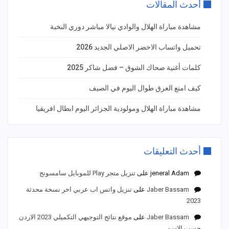
أحدث المقالات
مشاهدة مباراة الهلال والوادي نيالا مباشر دوري النخبة
تحميل واتساب الاخضر الاصلي الجديد 2026
كلمات أغنية صحاك الشوق – فضل شاكر 2025
كيف امنع العرق طوال اليوم في الصيف
مشاهدة مباراة الهلال ومولودية الجزائر اليوم ابطال افريقيا
أحدث التعليقات
jeneral Adam
على
تنزيل متجر Play للموبايل سامسونج
Jaber Bassam
على
تنزيل واتس اب عربي اخر نسخة محدثة
2023
Jaber Bassam
على
موقع نتائج التوجيهي التكميلي 2023 الاردن
حسب الاسم