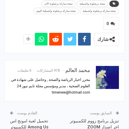
نتيجة برشلونة واشبيلية
نتيجة مباراة برشلونة الان
نتيجة مباراة برشلونة واشبيلية
نتيجة مباراة برشلونة واشبيلية اليوم
0
شارك
محمد العالم
978 المشاركات
0 تعليقات
محرر اخبار الرياضة والصحة , وحاصل على شهادة في
العلوم الصحية ، مدير ومؤسس مجلة تايم نيوز 24
timenew@hotmail.com
السابق بوست
القادم بوست
تنزيل برنامج زووم للكمبيوتر
تحميل لعبة امونج اس
اخر اصدار ZOOM
Among Us‏ للكمبيوتر