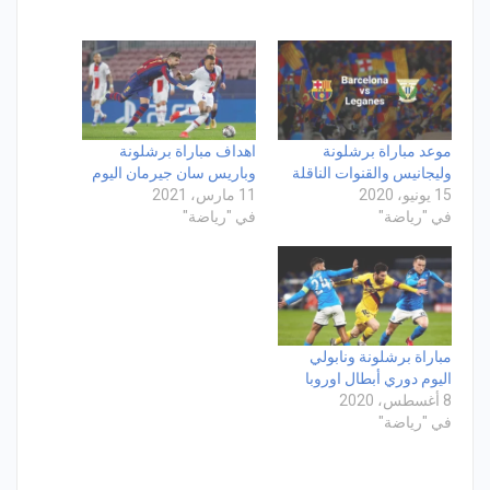
موعد مباراة برشلونة
اهداف مباراة برشلونة
وليجانيس والقنوات الناقلة
وباريس سان جيرمان اليوم
15 يونيو، 2020
11 مارس، 2021
في "رياضة"
في "رياضة"
مباراة برشلونة ونابولي
اليوم دوري أبطال اوروبا
8 أغسطس، 2020
في "رياضة"