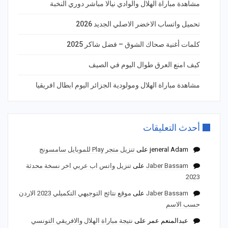
مشاهدة مباراة الهلال والوادي نيالا مباشر دوري النخبة
تحميل واتساب الاخضر الاصلي الجديد 2026
كلمات أغنية صحاك الشوق – فضل شاكر 2025
كيف امنع العرق طوال اليوم في الصيف
مشاهدة مباراة الهلال ومولودية الجزائر اليوم ابطال افريقيا
أحدث التعليقات
jeneral Adam
على
تنزيل متجر Play للموبايل سامسونج
Jaber Bassam
على
تنزيل واتس اب عربي اخر نسخة محدثة
2023
Jaber Bassam
على
موقع نتائج التوجيهي التكميلي 2023 الاردن
حسب الاسم
عبدالمنعم عمر
على
نتيجة مباراة الهلال والافريقي التونسي