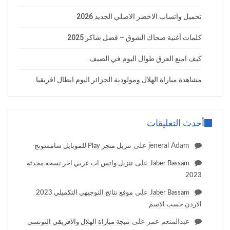
تحميل واتساب الاخضر الاصلي الجديد 2026
كلمات أغنية صحاك الشوق – فضل شاكر 2025
كيف امنع العرق طوال اليوم في الصيف
مشاهدة مباراة الهلال ومولودية الجزائر اليوم ابطال افريقيا
أحدث التعليقات
jeneral Adam
على
تنزيل متجر Play للموبايل سامسونج
على
Jaber Bassam
تنزيل واتس اب عربي اخر نسخة محدثة
2023
على
Jaber Bassam
موقع نتائج التوجيهي التكميلي 2023
الاردن حسب الاسم
عبدالمنعم عمر
على
نتيجة مباراة الهلال والافريقي التونسي