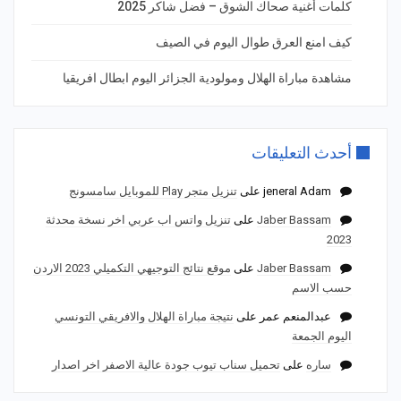
كلمات أغنية صحاك الشوق – فضل شاكر 2025
كيف امنع العرق طوال اليوم في الصيف
مشاهدة مباراة الهلال ومولودية الجزائر اليوم ابطال افريقيا
أحدث التعليقات
jeneral Adam
على
تنزيل متجر Play للموبايل سامسونج
Jaber Bassam
على
تنزيل واتس اب عربي اخر نسخة محدثة
2023
Jaber Bassam
على
موقع نتائج التوجيهي التكميلي 2023 الاردن
حسب الاسم
عبدالمنعم عمر
على
نتيجة مباراة الهلال والافريقي التونسي
اليوم الجمعة
ساره
على
تحميل سناب تيوب جودة عالية الاصفر اخر اصدار