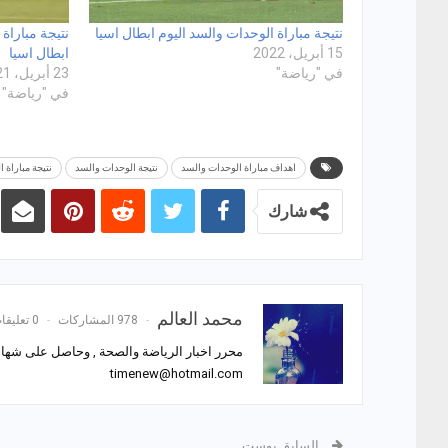
نتيجة مباراة الوحدات والسد اليوم ابطال اسيا
نتيجة مباراة
15 أبريل، 2022
ابطال اسيا
في "رياضة"
23 أبريل، 2021
في "رياضة"
اهداف مباراة الوحدات والسد
نتيجة الوحدات والسد
نتيجة مباراة 
شارك
محمد العالم
978 المشاركات
0 تعليقات
محرر اخبار الرياضة والصحة , وحاصل على شهادة
timenew@hotmail.com
السابق بوست