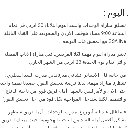
ليوم :
تنطلق مباراة الوحدات والسد اليوم الثلاثاء 20 ابريل في تمام
الساعة 9:00 مساء بتوقيت الاردن والسعودية على القناة الناقلة
GSA live مع المعلق خالد اليوسف.
تعتبر مباراة اليوم مهمة لكلا الفريقين، قبل مباراة الاياب المقبلة
والتي تقام يوم الجمعة 23 ابريل من الشهر الجاري .
من جانبه قال الاسباني تشافي هيرنانديز، مدرب السد القطري :
تنتظرنا مباراة مهمة. لدينا فرصة لتحقيق الفوز. حصدنا نقطة واحدة
حتى الآن، والأمر ليس بالسهل أمام فريق قوي من ناحية الدفاع
والتنظيم، لكننا سندخل المواجهة بكل قوة من أجل تحقيق الفوز”.
فيما قال عبدالله أبو زمع، مدرب الوحدات ، أن الفريق سيظهر
بشكل أفضل أمام السد من الناحية الهجومية؛ حيث يمتلك الفريق
ويًا ، فيما كشف نادي الوحدات عبر موقعه الرسمي، أن عودة شلباية