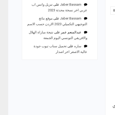
Jaber Bassam
على
تنزيل واتس اب
عربي اخر نسخة محدثة 2023
Jaber Bassam
على
موقع نتائج
التوجيهي التكميلي 2023 الاردن حسب الاسم
عبدالمنعم عمر
على
نتيجة مباراة الهلال
والافريقي التونسي اليوم الجمعة
ساره
على
تحميل سناب تيوب جودة
عالية الاصفر اخر اصدار
ي