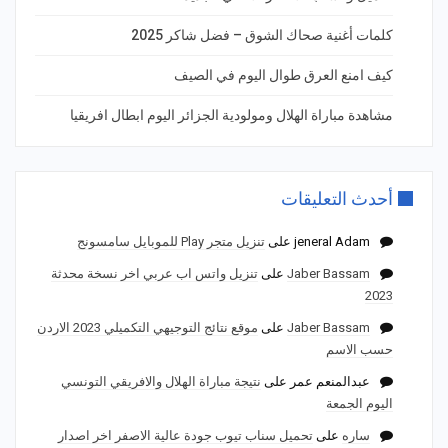
كلمات أغنية صحاك الشوق – فضل شاكر 2025
كيف امنع العرق طوال اليوم في الصيف
مشاهدة مباراة الهلال ومولودية الجزائر اليوم ابطال افريقيا
أحدث التعليقات
jeneral Adam
على
تنزيل متجر Play للموبايل سامسونج
Jaber Bassam
على
تنزيل واتس اب عربي اخر نسخة محدثة
2023
Jaber Bassam
على
موقع نتائج التوجيهي التكميلي 2023 الاردن
حسب الاسم
عبدالمنعم عمر
على
نتيجة مباراة الهلال والافريقي التونسي
اليوم الجمعة
ساره
على
تحميل سناب تيوب جودة عالية الاصفر اخر اصدار