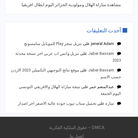
مشاهدة مباراة الهلال ومولودية الجزائر اليوم ابطال افريقيا
أحدث التعليقات
jeneral Adam
على
تنزيل متجر Play للموبايل سامسونج
Jaber Bassam
على
تنزيل واتس اب عربي اخر نسخة محدثة
2023
Jaber Bassam
على
موقع نتائج التوجيهي التكميلي 2023 الاردن
حسب الاسم
عبدالمنعم عمر
على
نتيجة مباراة الهلال والافريقي التونسي
اليوم الجمعة
ساره
على
تحميل سناب تيوب جودة عالية الاصفر اخر اصدار
DMCA – حقوق الملكية الفكرية
اتصل بنا