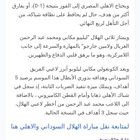
ويحتاج الاهلي المصري إلى الفوز بنتيجة (1-0)، أو بفارق
أكثر من هدف، حال لم يحافظ على نظافة شباكه، من
أجل التأهل لربع النهائي.
ويمتاز ثلاثي الهلال “ليليبو مكابي ومحمد عبد الرحمن
الغربال ولامين جارجو” بالمهارة والسرعة إلى جانب
اللامركزية، وهو ما يرهق قلبي الدفاع والظهيرين.
ويعد الكونغولي مكابي ليلوبو أبرز لاعبي الفريق
السوداني وهدافه بدوري الأبطال هذا الموسم برصيد 5
أهداف، ويملك ميزة تنفيذ الضربات الثابتة، إذ سجل في
شباك الأهلي ذهابا وأمام القطن الكاميروني ، بالاضافة
الى اللاعب محمد عبد الرحمن من أخطر لاعبي الهلال،
حيث سجل 3 أهداف في النسخة الحالية.
لمتابعة نقل مباراة الهلال السوداني والاهلي هنا
شارك هذا الموضوع: