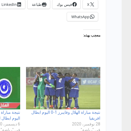
X
فيس بوك
طباعة
LinkedIn
WhatsApp
معجب بهذه:
نتيجة مباراة الهلال وفايبرز 1-0 اليوم ابطال
افريقيا
اليوم ابطال ا
28 نوفمبر، 2020
6 ديسمبر، 2020
في "رياضة"
في "رياضة"