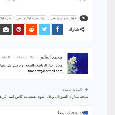
الهلال السوداني وفايبرز
توقيت مباراة الهلال وفايبرز
مباراة الهلا
شارك
محمد العالم
978 المشاركات
0 تعليقات
محرر اخبار الرياضة والصحة , وحاصل على شهادة
timenew@hotmail.com
السابق بوست
نتيجة مباراة السودان وغانا اليوم تصفيات كاس امم افريقي
قد يعجبك ايضا