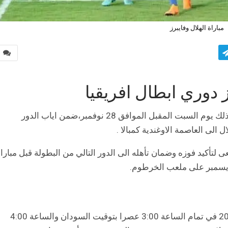
مباراة الهلال وفايبرز
0
ز دوري ابطال افريقيا
يلتقي الهلال السوداني مضيفه فايبرز بطل اوغندا وذلك يوم السبت المقبل الموافق 28 نوفمبر،ضمن اياب الدور
 الى العاصمة الاوغندية كمبالا .
ى لتأكيد فوزه وضمان تأهله الى الدور التالي من البطولة قبل مبارا
مباراة الهلال وفايبرز تنطلق يوم السبت 28-11-2020 في تمام الساعة 3:00 عصرا بتوقيت السودان والساعة 4:00