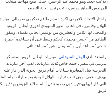
ه بلاعب جديد وهو محمد عبد الرحمن، حيث أصبح مهاجم منتخب
ات المهندس الطاهر يونس، نائب رئيس لجنة التطبيع.
واختار الاتحاد الافريقي لكرة القدم طاقم تحكيمي صومالي لمباراة
الهلال وفايبرز ، في ذهاب الدور التمهيدي لدوري أبطال أفريقيا
والمحدد لها الثامن والعشرين من نوفمبر الحالي بكمبالا، ويتكون
الطاقم من “حسن محمد”، كحكم وسط على أن يساعده “حمزة
حاجي” مساعد أول و “سليمان بشير” مساعد ثاني .
واستعد نادي
الهلال السوداني
لمباريات ابطال افريقيا بمعسكر
تدريبي في مصر ، حيث خاض ثلاث مباريات ، لعب آخر مبارياته
التجريبية قبل المغادرة بساعات أمام فريق الجونة الذي فاز عليه
بهدف نظيف، وهي ثالث تجارب الهلال الودية بعد مباراته أمام القنا
التي فاز فيها بهدفين دون رد، وتعادل أمام طلائع الجيش بهدفين لك
فريق.