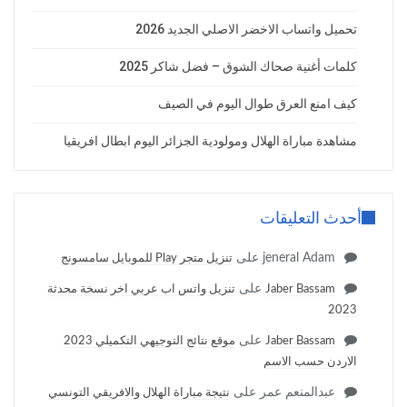
تحميل واتساب الاخضر الاصلي الجديد 2026
كلمات أغنية صحاك الشوق – فضل شاكر 2025
كيف امنع العرق طوال اليوم في الصيف
مشاهدة مباراة الهلال ومولودية الجزائر اليوم ابطال افريقيا
أحدث التعليقات
jeneral Adam
على
تنزيل متجر Play للموبايل سامسونج
على
Jaber Bassam
تنزيل واتس اب عربي اخر نسخة محدثة
2023
على
Jaber Bassam
موقع نتائج التوجيهي التكميلي 2023
الاردن حسب الاسم
عبدالمنعم عمر
على
نتيجة مباراة الهلال والافريقي التونسي