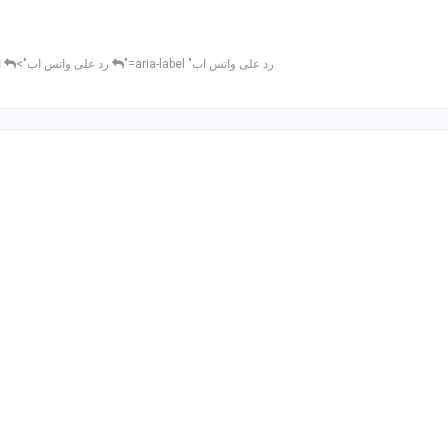
رد على واتس اب" aria-label="
رد على واتس اب">
ا