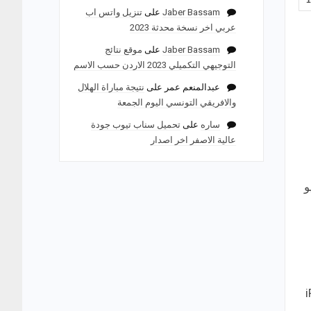
Jaber Bassam
على
تنزيل واتس اب
عربي اخر نسخة محدثة 2023
Jaber Bassam
على
موقع نتائج
التوجيهي التكميلي 2023 الاردن حسب الاسم
عبدالمنعم عمر
على
نتيجة مباراة الهلال
والافريقي التونسي اليوم الجمعة
ساره
على
تحميل سناب تيوب جودة
عالية الاصفر اخر اصدار
ضرورة الموافقة عليها قبل 15 مايو
و iPhone 4s