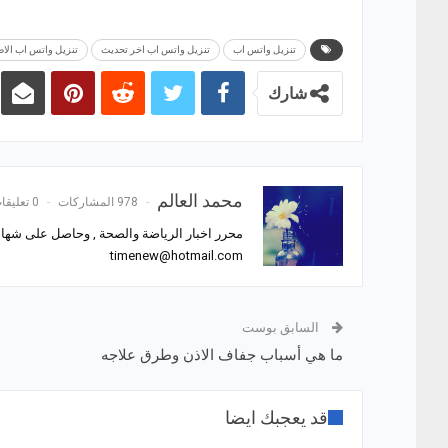
تنزيل واتس اب
تنزيل واتس اب اخر تحديث
تنزيل واتس اب الا
شارك
محمد العالم
978 المشاركات
0 تعليقات
محرر اخبار الرياضة والصحة , وحاصل على شهادة
timenew@hotmail.com
السابق بوست
ما هي أسباب جفاف الاذن وطرق علاجه
قد يعجبك ايضا