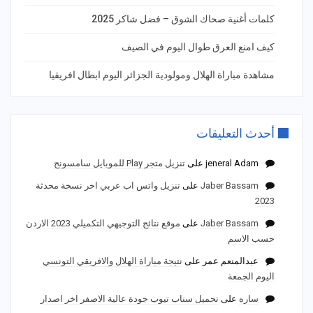
كلمات أغنية صحاك الشوق – فضل شاكر 2025
كيف امنع العرق طوال اليوم في الصيف
مشاهدة مباراة الهلال ومولودية الجزائر اليوم ابطال افريقيا
أحدث التعليقات
jeneral Adam
على
تنزيل متجر Play للموبايل سامسونج
Jaber Bassam
على
تنزيل واتس اب عربي اخر نسخة محدثة
2023
Jaber Bassam
على
موقع نتائج التوجيهي التكميلي 2023 الاردن
حسب الاسم
عبدالمنعم عمر
على
نتيجة مباراة الهلال والافريقي التونسي
اليوم الجمعة
ساره
على
تحميل سناب تيوب جودة عالية الاصفر اخر اصدار