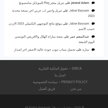
jeneral Adam
على
تنزيل متجر Play للموبايل سامسونج
Jaber Bassam
على
تنزيل واتس اب عربي اخر نسخة محدثة
2023
Jaber Bassam
على
موقع نتائج التوجيهي التكميلي 2023 الاردن
حسب الاسم
عبدالمنعم عمر
على
نتيجة مباراة الهلال والافريقي التونسي
اليوم الجمعة
ساره
على
تحميل سناب تيوب جودة عالية الاصفر اخر اصدار
DMCA – حقوق الملكية الفكرية
اتصل بنا
PRIVACY POLICY – سياسة الخصوصية
من نحن
فريق العمل
© 2026 - مجلة تايم نيوز 24. All Rights Reserved.