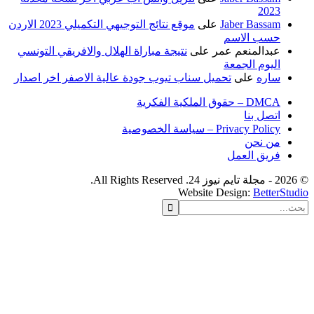
2023
Jaber Bassam
على
موقع نتائج التوجيهي التكميلي 2023 الاردن
حسب الاسم
عبدالمنعم عمر
على
نتيجة مباراة الهلال والافريقي التونسي
اليوم الجمعة
ساره
على
تحميل سناب تيوب جودة عالية الاصفر اخر اصدار
DMCA – حقوق الملكية الفكرية
اتصل بنا
Privacy Policy – سياسة الخصوصية
من نحن
فريق العمل
Website Design:
Better