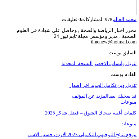
لعالم
978 المشاركات
0 تعليقات
خبار الرياضة والصحة , وحاصل على شهادة في العلوم
 ، مدير ومؤسس مجلة تايم نيوز 24
timenew@hotma
ق بوست
واتساب الاخضر النسخة المحدثة
 بوست
وين تكامل الجديد اخر اصدار
بك ايضا
المزيد عن المؤلف
ت
أغنية صحاك الشوق – فضل شاكر 2025
ت
التوجيهي التكميلي 2023 الاردن حسب الاسم