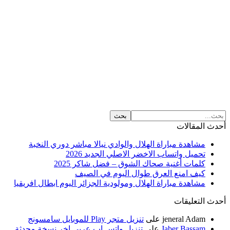
لمقالات
مشاهدة مباراة الهلال والوادي نيالا مباشر دوري النخبة
تحميل واتساب الاخضر الاصلي الجديد 2026
كلمات أغنية صحاك الشوق – فضل شاكر 2025
كيف امنع العرق طوال اليوم في الصيف
مشاهدة مباراة الهلال ومولودية الجزائر اليوم ابطال افريقيا
لتعليقات
jeneral Adam
على
تنزيل متجر Play للموبايل سامسونج
Jaber Bassam
على
تنزيل واتس اب عربي اخر نسخة محدثة