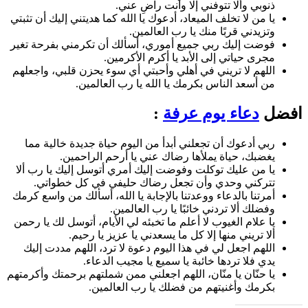
ذنوبي وألا تتوفني إلا وأنت راضِ عني.
يا من لا تخلف الميعاد، أدعوك يا الله كما هديتني إليك أن تثبتي
وتزيدني قربًا منك يا رب العالمين.
فوضت إليك ربي جميع أموري، أسألك أن تكرمني بفرحة تغير
مجرى حياتي إلى الأبد يا أكرم الأكرمين.
اللهم لا تريني في أهلي وأحبتي أي سوء يحزن قلبي، واجعلهم
من أسعد الناس بكرمك يا الله يا رب العالمين.
ل
دعاء يوم عرفة
:
ربي أدعوك أن تجعلني أبدأ من اليوم حياة جديدة خالية مما
يغضبك، حياة يملأها رضاك عني يا أرحم الراحمين.
يا من عليك توكلت وفوضت إليك أمري أتوسل إليك يا رب ألا
تتركني وحدي وأن تجعل رضاك حليفي في كل خطواتي.
أمرتنا بالدعاء ووعدتنا بالإجابة يا الله، أسألك من واسع كرمك
وفضلك ألا تردني خائبًا يا رب العالمين.
يا علام الغيوب لا أعلم ما تخبئه لي الأيام، أتوسل لك يا رحمن
ألا تريني منها إلا كل ما يسعدني يا عزيز يا رحيم.
اللهم اجعل لي في هذا اليوم دعوة لا ترد، اللهم مددت إليك
يدي فلا تردها خائبة يا سميع يا مجيب الدعاء.
يا حنّان يا منّان، اللهم اجعلني ممن شملتهم برحمتك وأكرمتهم
بكرمك وأغنيتهم من فضلك يا رب العالمين.