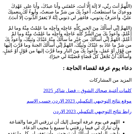
ّ أنتَ ربِّي، لا إلَهَ إلَّا أنتَ، خَلقتَني وأَنا عبدُكَ، وأَنا على عَهْدِكَ
 ما استطعتُ، أعوذُ بِكَ من شرِّ ما صنعتُ، وأبوءُ لَكَ بنعمتِكَ
أعترفُ بِذنوبي، فاغفِر لي ذنوبي إنَّهُ لا يَغفرُ الذُّنوبَ إلَّا أنتَ).
إنِّي أسألُكَ مِنَ الخيرِ كلِّهِ عَاجِلِه وآجِلِه ما عَلِمْتُ مِنْهُ وما لمْ
وأعوذُ بِكَ مِنَ الشَّرِّ كلِّهِ عَاجِلِه وآجِلِه ما عَلِمْتُ مِنْهُ وما لمْ
اللهمَّ إنِّي أسألُكَ من خَيْرِ ما سألَكَ مِنْهُ عَبْدُكَ ونَبِيُّكَ، وأعوذُ بِكَ
ا عَاذَ بهِ عَبْدُكَ ونَبِيُّكَ، اللهمَّ إنِّي أسألُكَ الجنةَ وما قَرَّبَ إليها
ٍ أوْ عَمَلٍ، وأعوذُ بِكَ مِنَ النارِ وما قَرَّبَ إليها من قَوْلٍ أوْ عَمَلٍ،
 أنْ تَجْعَلَ كلَّ قَضَاءٍ قَضَيْتَهُ لي خيرًا).
يوم عرفة لقضاء الحاجة :
 من المشاركات
أغنية صحاك الشوق – فضل شاكر 2025
التوجيهي التكميلي 2023 الاردن حسب الاسم
ج التوجيهي التكميلي 2023 الاردن
اللهم في يوم عرفة أتوسل إليك أن ترزقني الرضا والقناعة
وأن تبارك لي فيما رزقتني يا سميع يا مجيب الدعاء.
يا خير الراحمين أسألك أن ترحمني وأن تغفر لي كل ما تقدم