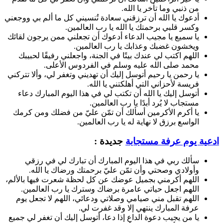
من ذنبي وما تأخر يا الله.
أدعوك يا الله أن ترزقني سعادة تُنسيني كل ما ألم بي ووجعني
وكسر قلبي برحمتك يا الله يا رب العالمين.
يا سميع يا مجيب الدعاء أدعوك أن تجعلني ممن يرجون لقائك
ويخشون غضبك وعذابك يا رب العالمين.
اللهم اكتب لي عندك بيتًا في الجنة، واجعلني رفيقًا لحبيبك
محمد صلى الله عليه وسلم في الفردوس الأعلى.
يا رحمن يا رحيم أتوسل إليك أن تهديني وتغفر لي، وألا تتركني
فريسة لأحزاني التي أهلكتني يا الله.
أتوسل إليك يا الله أن تكتب لي في هذا اليوم المبارك دعاء
مستجاب لا يُرد أبدًا يا رب العالمين.
يا أكرم الأكرمين أسألك أن تمّن عليّ من فضلك ومن كرمك
الواسع برزق لا نهاية له يا رب العالمين.
 يوم عرفة مستجابة
جديدة :
سألك ربي في هذا اليوم المبارك أن تبارك لي في رزقي
وأولادي وصحتي وأن تمّن عليّ برحمتك ورضاك يا الله.
اللهم أكرمني بجميل عوضك عن كل لحظة شعرت فيها بالألم،
اللهم اجعل حياتي عامرة برضاك وسترك يا رب العالمين.
اللهم تقبل مني صيامي وصلاتي ودعائي، اللهم لا تجعل يوم
عرفة المبارك ينتهي إلا وقد غفرت لي.
يا من يجيب دعوة الداعِ إذا دعا، أتوسل إليك أن تغفر لي جميع