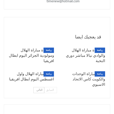
timenew@hotmail.com
السابق بوست
القادم بوست
نتيجة مباراة المريخ والاهلي
نتيجة مباراة الوحدات
دوري ابطال افريقيا
وشباب الخليل بطولة
قد يعجبك ايضا
القدس والكرامة
مشاهدة مباراة الهلال
مشاهدة مباراة الهلال
رياضة
رياضة
والوادي نيالا مباشر دوري
ومولودية الجزائر اليوم ابطال
النخبة
افريقيا
نتيجة مباراة الوحدات
نتيجة مباراة الهلال واول
رياضة
رياضة
والكويت كاس الاتحاد
اغسطس اليوم ابطال افريقيا
الاسيوي
السابق
التالي