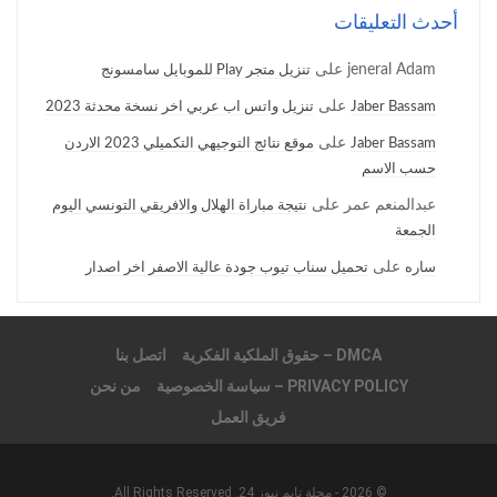
أحدث التعليقات
jeneral Adam
على
تنزيل متجر Play للموبايل سامسونج
على
Jaber Bassam
تنزيل واتس اب عربي اخر نسخة محدثة 2023
على
Jaber Bassam
موقع نتائج التوجيهي التكميلي 2023 الاردن
حسب الاسم
عبدالمنعم عمر
على
نتيجة مباراة الهلال والافريقي التونسي اليوم
الجمعة
على
ساره
تحميل سناب تيوب جودة عالية الاصفر اخر اصدار
DMCA – حقوق الملكية الفكرية
اتصل بنا
PRIVACY POLICY – سياسة الخصوصية
من نحن
فريق العمل
© 2026 - مجلة تايم نيوز 24. All Rights Reserved.