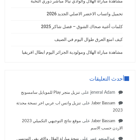
مشاهدة مباراة الهلال والوادي نيالا مباشر دوري النخبة
تحميل واتساب الاخضر الاصلي الجديد 2026
كلمات أغنية صحاك الشوق – فضل شاكر 2025
كيف امنع العرق طوال اليوم في الصيف
مشاهدة مباراة الهلال ومولودية الجزائر اليوم ابطال افريقيا
أحدث التعليقات
jeneral Adam
على
تنزيل متجر Play للموبايل سامسونج
على
Jaber Bassam
تنزيل واتس اب عربي اخر نسخة محدثة
2023
على
Jaber Bassam
موقع نتائج التوجيهي التكميلي 2023
الاردن حسب الاسم
عبدالمنعم عمر
على
نتيجة مباراة الهلال والافريقي التونسي