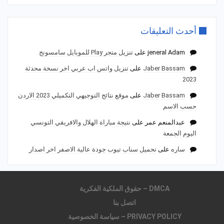
أحدث التعليقات
jeneral Adam
على
تنزيل متجر Play للموبايل سامسونج
Jaber Bassam
على
تنزيل واتس اب عربي اخر نسخة محدثة
2023
Jaber Bassam
على
موقع نتائج التوجيهي التكميلي 2023 الاردن
حسب الاسم
عبدالمنعم عمر
على
نتيجة مباراة الهلال والافريقي التونسي
اليوم الجمعة
ساره
على
تحميل سناب تيوب جودة عالية الاصفر اخر اصدار
DMCA – حقوق الملكية الفكرية
اتصل بنا
PRIVACY POLICY – سياسة الخصوصية