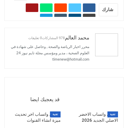
شارك
محمد العالم
978 المشاركات
0 تعليقات
محرر اخبار الرياضة والصحة , وحاصل على شهادة في
العلوم الصحية ، مدير ومؤسس مجلة تايم نيوز 24
timenew@hotmail.com
السابق بوست
القادم بوست
تنزيل واتساب الجديد
توقيت مباراة انتر ميلان
النسخة الاخيرة اخر تحديث
وميلان اليوم كاس ايطاليا
قد يعجبك ايضا
2021
تحميل واتساب الاخضر
تحميل واتساب اخر تحديث
تقنية
تقنية
الاصلي الجديد 2026
ميزة انشاء القنوات