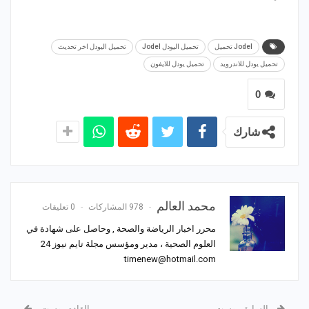
Jodel تحميل
تحميل اليودل Jodel
تحميل اليودل اخر تحديث
تحميل يودل للاندرويد
تحميل يودل للايفون
0
شارك
محمد العالم
978 المشاركات
0 تعليقات
محرر اخبار الرياضة والصحة , وحاصل على شهادة في
العلوم الصحية ، مدير ومؤسس مجلة تايم نيوز 24
timenew@hotmail.com
السابق بوست
القادم بوست