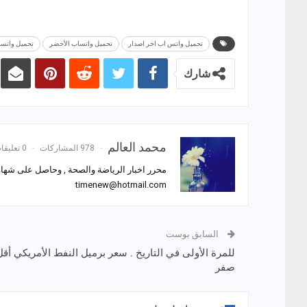
تحميل واتس اب اخر اصدار
تحميل واتساب الأخضر
تحميل واتسا
شارك
محمد العالم
978 المشاركات
0 تعليقات
محرر اخبار الرياضة والصحة , وحاصل على شهادة
timenew@hotmail.com
السابق بوست
للمرة الأولى في التاريخ . سعر برميل النفط الأمريكي أق
صفر