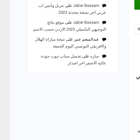
Jaber Bassam
على
تنزيل واتس اب
عربي اخر نسخة محدثة 2023
Jaber Bassam
على
موقع نتائج
التوجيهي التكميلي 2023 الاردن حسب الاسم
عبدالمنعم عمر
على
نتيجة مباراة الهلال
والافريقي التونسي اليوم الجمعة
ساره
على
تحميل سناب تيوب جودة
عالية الاصفر اخر اصدار
كثر من 50 شخص في
ه