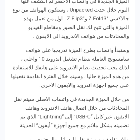
الميزة الجديدة في واتساب الاخضر تم الكشف عنها
اليوم خلال حدث Unpacked ، وستكون الهواتف من نوع
جالاكسي Z Fold3″ و”Z Flip3 ، اول من تعمل بهذه
الميزة والتي تتيح لك نقل الصور ومقاطع الفيديو
والمحادثات من هواتف الاندرويد الى الايفون .
وستبدأ واتساب بطرح الميزة تدريجيا على هواتف
سامسونج العاملة بنظام تشغيل اندرويد 10 واعلى ،
لذلك يجب تحديث نظام الاندرويد على هاتفك للاستفادة
من هذه الميزة حاليا ، وسيتم خلال الفترة القادمة تفعيلها
على جميع اجهزة اندرويد والايفون الاخرى .
من خلال الميزة الجديدة في واتساب الاصلي سيتم نقل
المحادثات من خلال اتصال هاتف الاندرويد وهاتف
الايفون عبر كابل “USB-C” إلى “Lightning” الذي تم
تضمينه بشكل ملائم مع جميع أجهزة “أيفون” الحديثة.
وللاستفادة من ميزة نقل الرسائل والمحتوى من