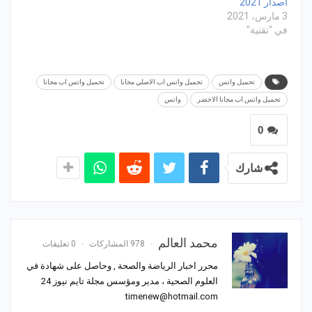
اصدار 2021
3 مارس، 2021
في "تقنية"
تحميل واتس
تحميل واتس اب الاصلي محانا
تحميل واتس اب مجانا
تحميل واتس اب مجانا الاخضر
واتس
0
شارك
محمد العالم
978 المشاركات
0 تعليقات
محرر اخبار الرياضة والصحة , وحاصل على شهادة في
العلوم الصحية ، مدير ومؤسس مجلة تايم نيوز 24
timenew@hotmail.com