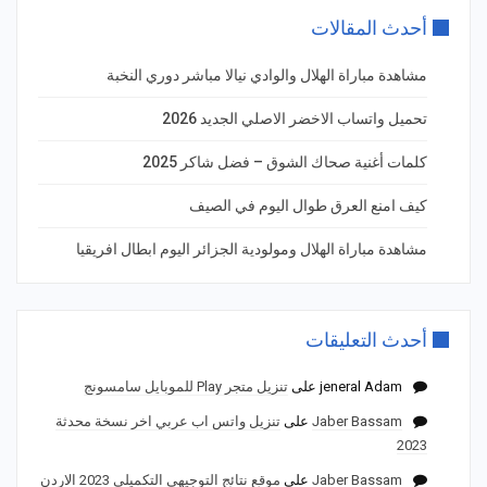
أحدث المقالات
مشاهدة مباراة الهلال والوادي نيالا مباشر دوري النخبة
تحميل واتساب الاخضر الاصلي الجديد 2026
كلمات أغنية صحاك الشوق – فضل شاكر 2025
كيف امنع العرق طوال اليوم في الصيف
مشاهدة مباراة الهلال ومولودية الجزائر اليوم ابطال افريقيا
أحدث التعليقات
jeneral Adam
على
تنزيل متجر Play للموبايل سامسونج
Jaber Bassam
على
تنزيل واتس اب عربي اخر نسخة محدثة
2023
Jaber Bassam
على
موقع نتائج التوجيهي التكميلي 2023 الاردن