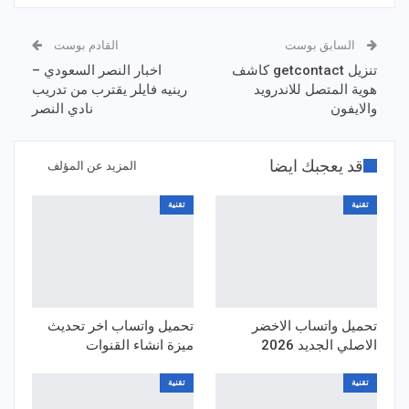
السابق بوست
القادم بوست
تنزيل getcontact كاشف
اخبار النصر السعودي –
هوية المتصل للاندرويد
رينيه فايلر يقترب من تدريب
والايفون
نادي النصر
قد يعجبك ايضا
المزيد عن المؤلف
تقنية
تقنية
تحميل واتساب الاخضر
تحميل واتساب اخر تحديث
الاصلي الجديد 2026
ميزة انشاء القنوات
تقنية
تقنية