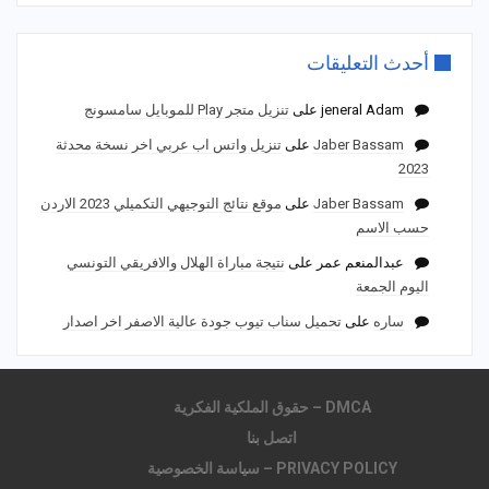
أحدث التعليقات
jeneral Adam
على
تنزيل متجر Play للموبايل سامسونج
Jaber Bassam
على
تنزيل واتس اب عربي اخر نسخة محدثة
2023
Jaber Bassam
على
موقع نتائج التوجيهي التكميلي 2023 الاردن
حسب الاسم
عبدالمنعم عمر
على
نتيجة مباراة الهلال والافريقي التونسي
اليوم الجمعة
ساره
على
تحميل سناب تيوب جودة عالية الاصفر اخر اصدار
DMCA – حقوق الملكية الفكرية
اتصل بنا
PRIVACY POLICY – سياسة الخصوصية