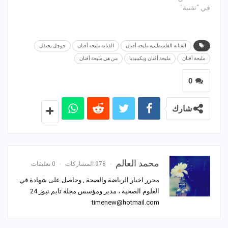
في "تقنية"
الفنانة الفلسطينية مليحة أفنان
الفنانة مليحة أفنان
جوجل يحتفل
مليحة أفنان
مليحة أفنان ويكيبيديا
من هي مليحة أفنان
0
شارك
محمد العالم
978 المشاركات
0 تعليقات
محرر اخبار الرياضة والصحة , وحاصل على شهادة في
العلوم الصحية ، مدير ومؤسس مجلة تايم نيوز 24
timenew@hotmail.com