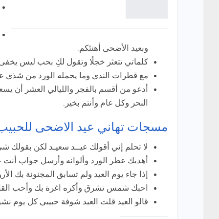
وبعيد الأضحى أهنئكم.
كلماتي تتعثر خجلًا وتقول لكِ بحب ليس يخفى 
مع قطرات الندى وما يحمله الورد من شذى عي
أدعو من أقسم بالفجر والليالي العشر أن يسع
النحر وكل عام وأنتم بخير.
مسجات تهاني عيد الاضحى للحبيب
لا تحلم إني أقولك عيــد سعيـد لكن بقولك ش
أهديك عطر الورد وألوانه وأرسل جواب أنت عنو
إذا جاء يوم العيد ولم تسابق المجنونة بك ال
احبك شمس تشرق وأكره اغرة بك وأحب القاك،
قالو العيد قلت العيد شوفة حبيبي كل يوم نشو