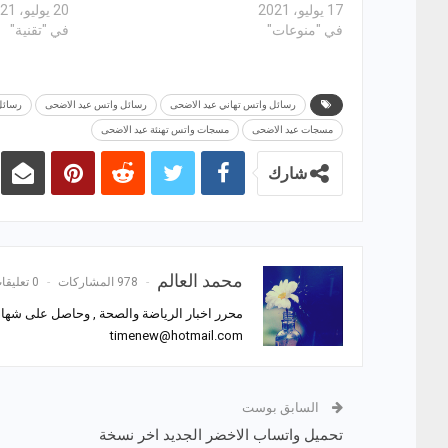
17 يوليو، 2021
20 يوليو، 2021
في "منوعات"
في "تقنية"
رسائل واتس تهاني عيد الاضحى
رسائل واتس عيد الاضحى
رسائل
مسجات عيد الاضحى
مسجات واتس تهنئة عيد الاضحى
شارك
محمد العالم
978 المشاركات
0 تعليقات
محرر اخبار الرياضة والصحة , وحاصل على شهادة
timenew@hotmail.com
السابق بوست
تحميل واتساب الاخضر الجديد اخر نسخة