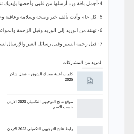
4-أجمل باقة ورد أرسلها من قلبي وأحطها بإيديك تنشر العبير الفواح حوليك وتقولك: كل عام وأنت بخير.
5- كل عام وأنت بألف خير وصحة وسلامة وعافية وعساك من عواده.
6- تهنئة من الوريد إلى الوريد وقبل الزحمة والمواعيد عيد سعيد وعمر مديد.
7- قبل زحمة السير وقبل رسائل الغير والإرسال لسا بخير كل عام وأنت بألف خير.
المزيد من المشاركات
كلمات أغنية صحاك الشوق – فضل شاكر
2025
موقع نتائج التوجيهي التكميلي 2023 الاردن
حسب الاسم
رابط نتائج التوجيهي التكميلي 2023 الاردن