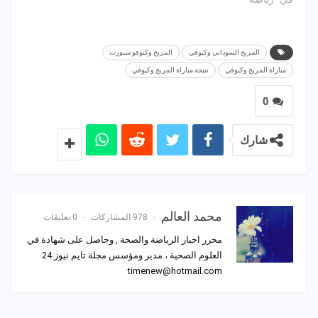
المريخ السوداني وكيوفي
المريخ وكيوفو سبورت
مباراة المريخ وكيوفي
نتيجة مباراة المريخ وكيوفي
0
شارك
محمد العالم
978 المشاركات
0 تعليقات
محرر اخبار الرياضة والصحة , وحاصل على شهادة في
العلوم الصحية ، مدير ومؤسس مجلة تايم نيوز 24
timenew@hotmail.com