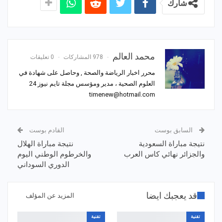
شارك
محمد العالم
978 المشاركات
0 تعليقات
محرر اخبار الرياضة والصحة , وحاصل على شهادة في
العلوم الصحية ، مدير ومؤسس مجلة تايم نيوز 24
timenew@hotmail.com
السابق بوست
القادم بوست
نتيجة مباراة السعودية
نتيجة مباراة الهلال
والجزائر نهائي كاس العرب
والخرطوم الوطني اليوم
الدوري السوداني
قد يعجبك ايضا
المزيد عن المؤلف
تقنية
تقنية