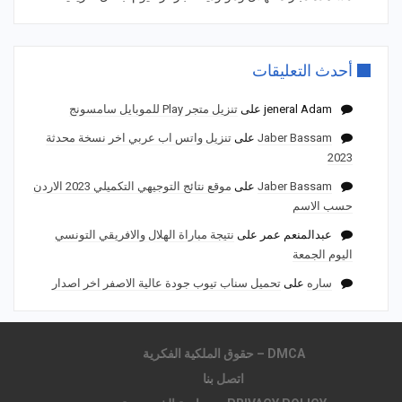
أحدث التعليقات
jeneral Adam
على
تنزيل متجر Play للموبايل سامسونج
Jaber Bassam
على
تنزيل واتس اب عربي اخر نسخة محدثة
2023
Jaber Bassam
على
موقع نتائج التوجيهي التكميلي 2023 الاردن
حسب الاسم
عبدالمنعم عمر
على
نتيجة مباراة الهلال والافريقي التونسي
اليوم الجمعة
ساره
على
تحميل سناب تيوب جودة عالية الاصفر اخر اصدار
DMCA – حقوق الملكية الفكرية
اتصل بنا