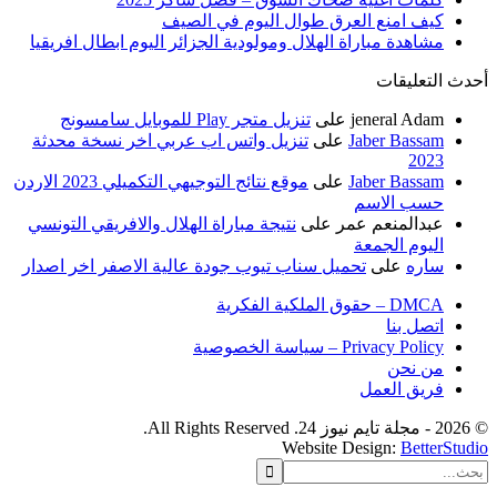
كيف امنع العرق طوال اليوم في الصيف
مشاهدة مباراة الهلال ومولودية الجزائر اليوم ابطال افريقيا
لتعليقات
jeneral Adam
على
تنزيل متجر Play للموبايل سامسونج
Jaber Bassam
على
تنزيل واتس اب عربي اخر نسخة محدثة
2023
Jaber Bassam
على
موقع نتائج التوجيهي التكميلي 2023 الاردن
حسب الاسم
عبدالمنعم عمر
على
نتيجة مباراة الهلال والافريقي التونسي
اليوم الجمعة
ساره
على
تحميل سناب تيوب جودة عالية الاصفر اخر اصدار
DMCA – حقوق الملكية الفكرية
اتصل بنا
Privacy Policy – سياسة الخصوصية
من نحن
فريق العمل
Website Design:
Better