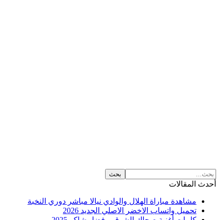
لمقالات
مشاهدة مباراة الهلال والوادي نيالا مباشر دوري النخبة
تحميل واتساب الاخضر الاصلي الجديد 2026
كلمات أغنية صحاك الشوق – فضل شاكر 2025