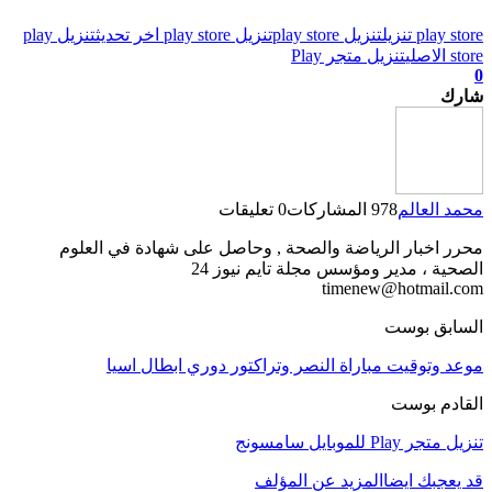
تنزيل
تنزيل play store
تنزيل play store اخر تحديث
تنزيل play
تنزيل متجر Play
لعالم
978 المشاركات
0 تعليقات
خبار الرياضة والصحة , وحاصل على شهادة في العلوم
 ، مدير ومؤسس مجلة تايم نيوز 24
timenew@hotma
ق بوست
توقيت مباراة النصر وتراكتور دوري ابطال اسيا
 بوست
لموبايل سامسونج
بك ايضا
المزيد عن المؤلف