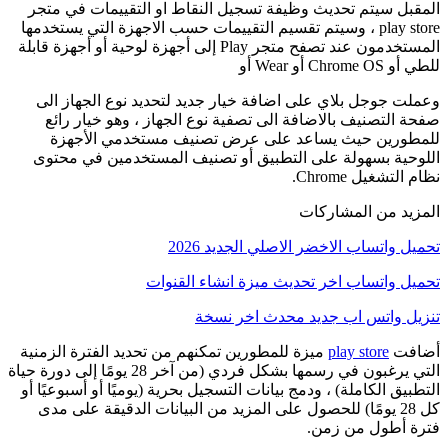
 سيتم تحديث وظيفة تسجيل النقاط او التقييمات في متجر
play store ، وسيتم تقسيم التقييمات حسب الاجهزة التي يستخدمها
المستخدمون عند تصفح متجر Play إلى أجهزة لوحية أو أجهزة قابلة
 Wear أو
جوجل بلاي على اضافة خيار جديد لتحديد نوع الجهاز الى
لتصنيف بالاضافة الى تصفية نوع الجهاز ، وهو خيار رائع
رين حيث يساعد على عرض تصنيف مستخدمي الأجهزة
ة بسهولة على التطبيق أو تصنيف المستخدمين في محتوى
غيل Chrome.
 من المشاركات
اتساب الاخضر الاصلي الجديد 2026
واتساب اخر تحديث ميزة انشاء القنوات
واتس اب جديد محدث اخر نسخة
ت
play store
ميزة للمطورين تمكنهم من تحديد الفترة الزمنية
التي يرغبون في رسمها بشكل فردي (من آخر 28 يومًا إلى دورة حياة
 الكاملة) ، ودمج بيانات التسجيل بحرية (يوميًا أو أسبوعيًا أو
كل 28 يومًا) للحصول على المزيد من البيانات الدقيقة على مدى
أطول من زمن.