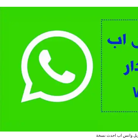
يل واتس اب احدث نسخة