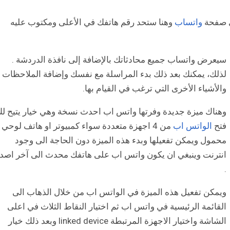
لى صفحة
واتساب
وهنا ستحد رقم هاتفك في الأعلى ومكتوب عليه
سيعرض واتساب جميع محادثاتك بالإضافة إلى نافذة الدردشة .
لذلك، يمكنك بعد ذلك بدء المراسلة مع نفسك وإضافة الملاحظات
والأشياء الأخرى التي ترغب في القيام بها.
وهناك ميزة جديدة وفرتها واتس اب احدث نسخة وهي خيار يتيح ل
فتح
الواتس اب
من 4 اجهزة متعددة سواء كمبيوتر او هاتف لوحي 
محمول ويمكن تفعيلها وبدء هذه الميزة دون الحاجة الى وجود
انترنت وينبغي ان يكون واتس اب على هاتفك محدث الى آخر اصدا
.
ويمكن تفعيل هذه الميزة في الواتس اب من خلال الذهاب الى
القائمة الرئيسية في واتس اب ثم اختيار النقاط الثلاث في اعلى
الشاشة واختيار الاجهزة المرتبطة linked device وبعد ذلك خيار