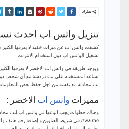
شارك
تنزيل واتس اب احدث نسخ
كشفت واتس اب عن ميزات خفية لا يعرفها الكثير 
تشغيل الواتس اب دون استخدام الانترنت .
ويوجد طريقة في واتس اب الاخضر لا يعرفها الكثي
تساعد المستخدم على بدء دردشة مع أي شخص دون 
بدء محادثة مع نفسه من اجل حفظ بعض المعلومات ا
مميزات
واتس اب
الاخضر :
وهناك خطوات يجب اتباعها في واتس اب لبدء محاد
wa.me// في شريط العناوين و إضافة رقم هاتف
تطبيق المراسلة بإخبارك بأن رقمك غير صالح.