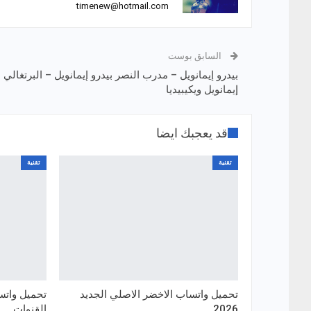
timenew@hotmail.com
السابق بوست
بيدرو إيمانويل – مدرب النصر بيدرو إيمانويل – البرتغالي ب
إيمانويل ويكيبيديا
قد يعجبك ايضا
تقنية
تقنية
تحميل واتساب الاخضر الاصلي الجديد
تحميل واتس
2026
القنوات