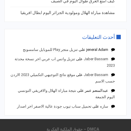
كيف امنع العرق طوال اليوم في الصيف
مشاهدة مباراة الهلال ومولودية الجزائر اليوم ابطال افريقيا
أحدث التعليقات
jeneral Adam
على
تنزيل متجر Play للموبايل سامسونج
Jaber Bassam
على
تنزيل واتس اب عربي اخر نسخة محدثة
2023
Jaber Bassam
على
موقع نتائج التوجيهي التكميلي 2023 الاردن
حسب الاسم
عبدالمنعم عمر
على
نتيجة مباراة الهلال والافريقي التونسي
اليوم الجمعة
ساره
على
تحميل سناب تيوب جودة عالية الاصفر اخر اصدار
DMCA – حقوق الملكية الفكرية